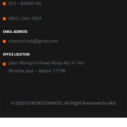
021 - 82648148
0814 1344 7653
EMAIL ADDRESS
chemconindo@gmail.com
OFFICE LOCATION
Jalan Muhajirin Rawa Mulya No. 41 Kel
Mustika Jaya – Bekasi 17158
© 2025 CHEMCONINDO. All Right Reserved by MG